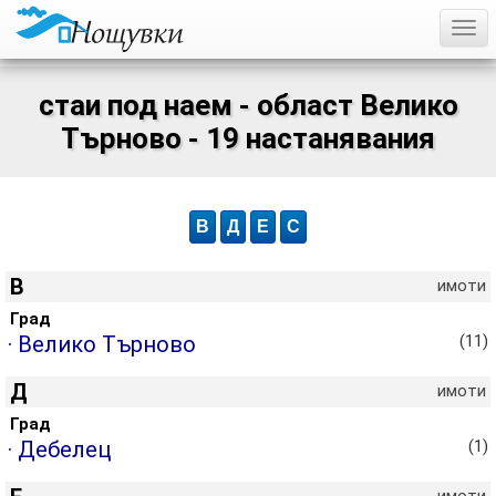
Togg
стаи под наем - област Велико
Търново - 19 настанявания
В
Д
Е
С
В
имоти
Град
· Велико Търново
(11)
Д
имоти
Град
· Дебелец
(1)