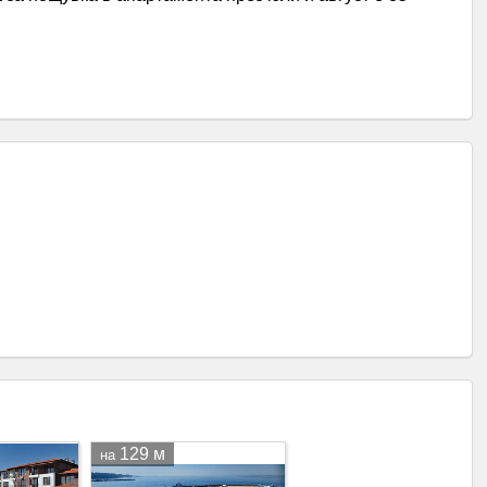
129 м
на