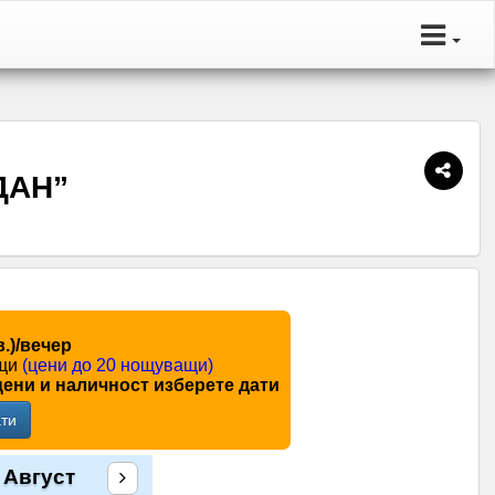
ДАН”
в.)/вечер
ащи
(цени до 20 нощуващи)
цени и наличност изберете дати
ти
 Август