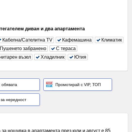
зтегателем диван и два апартамента
Кабелна/Сателитна ТV
Кафемашина
Климатик
Пушенето забранено
С тераса
нитарен възел
Хладилник
Ютия
.
 обявата
Промотирай с VIP, ТОП
за нередност
 за нощувка в апартамента през юли и август е 85