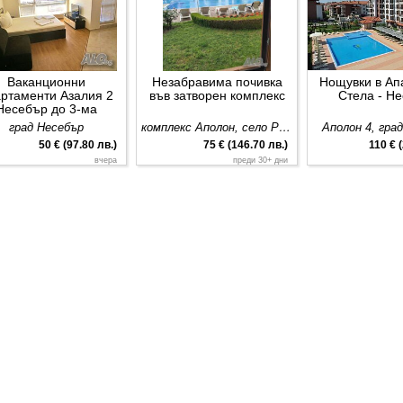
Ваканционни
Незабравима почивка
Нощувки в Ап
ртаменти Азалия 2
във затворен комплекс
Стела - Н
Несебър до 3-ма
почиващи
град Несебър
комплекс Аполон, село Равда
Аполон 4, гра
50 € (97.80 лв.)
75 € (146.70 лв.)
110 € 
вчера
преди 30+ дни