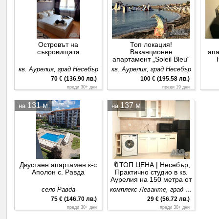
Островът на
Топ локация!
съкровищата
Ваканционен
апа
апартамент „Soleil Bleu“
с морска гледка, на
кв. Аурелия, град Несебър
кв. Аурелия, град Несебър
метри от плаж Аурелия
70 € (136.90 лв.)
100 € (195.58 лв.)
преди 30+ дни
преди 19 дни
131 м
137 м
на
на
Двустаен апартамен к-с
🔖ТОП ЦЕНА | Несебър,
Аполон с. Равда
Практично студио в кв.
Аурелия на 150 метра от
плажа Олимпийски
село Равда
комплекс Леванте, град Несебър
надежди
75 € (146.70 лв.)
29 € (56.72 лв.)
преди 30+ дни
преди 30+ дни