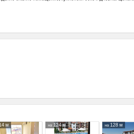
14 м
124 м
128 м
на
на