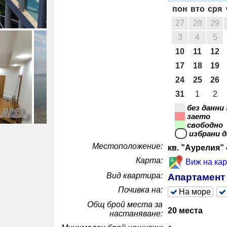
пон
вто
сря
27
28
29
3
4
5
10
11
12
17
18
19
24
25
26
31
1
2
без данни
заето
свободно
избрани 
Местоположение
:
кв. ”Аурелия”
Карта
:
Виж на кар
Вид квартира
:
Апартамент
Почивка на
:
На море
Общ брой места за
20 места
настаняване
: