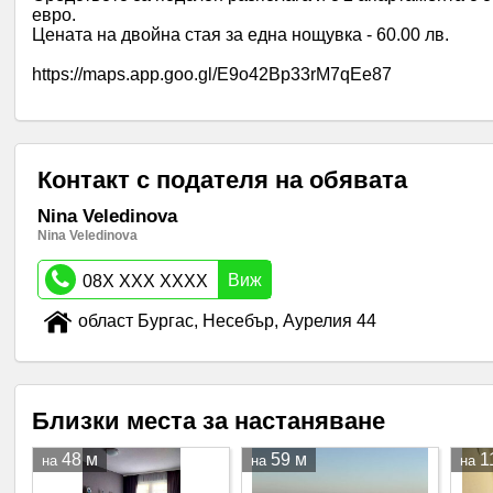
евро.
Цената на двойна стая за една нощувка - 60.00 лв.
https://maps.app.goo.gl/E9o42Bp33rM7qEe87
Контакт с подателя на обявата
Nina Veledinova
Nina Veledinova
Виж
08X XXX XXXX
област Бургас, Несебър, Аурелия 44
Близки места за настаняване
48 м
59 м
1
на
на
на