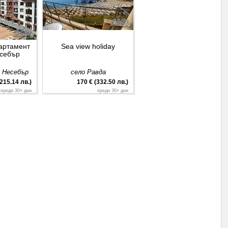
артамент
Sea view holiday
есебър
д Несебър
село Равда
(215.14 лв.)
170 € (332.50 лв.)
преди 30+ дни
преди 30+ дни