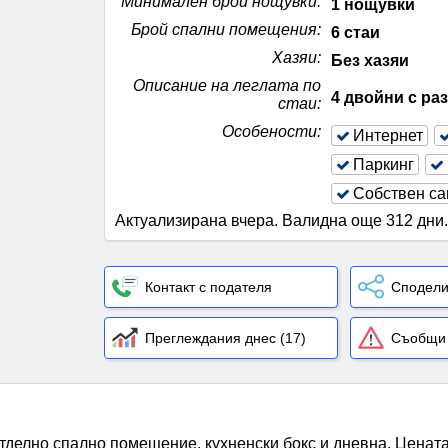
Минимален брой нощувки
:
1 нощувки
Брой спални помещения
:
6 стаи
Хазяи
:
Без хазяи
Описание на леглата по
4 двойни с ра
стаи
:
Особености
:
Интернет
Паркинг
Собствен са
Актуализирана вчера
.
Валидна още 312 дни
Контакт с подателя
Сподели
Преглеждания днес (17)
Съобщи 
отделно спално помещение, кухненски бокс и дневна. Цената