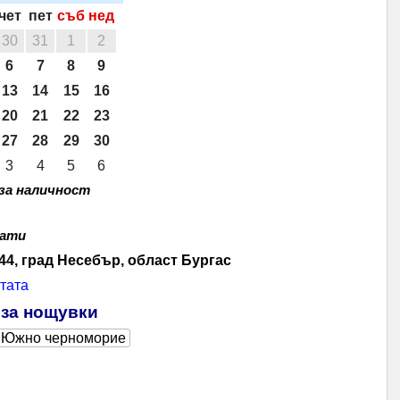
чет
пет
съб
нед
30
31
1
2
6
7
8
9
13
14
15
16
20
21
22
23
27
28
29
30
3
4
5
6
 за наличност
дати
 44, град Несебър, област Бургас
тата
 за нощувки
Южно черноморие