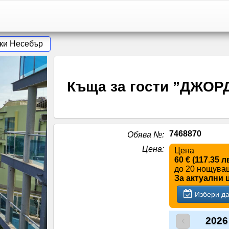
ки Несебър
Къща за гости ”ДЖОР
7468870
Обява №
:
Цена
:
Цена
60 € (117.35 л
до 20 нощув
За актуални 
Избери да
2026