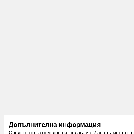
Допълнителна информация
Средството за подслон разполага и с 2 апартамента с 