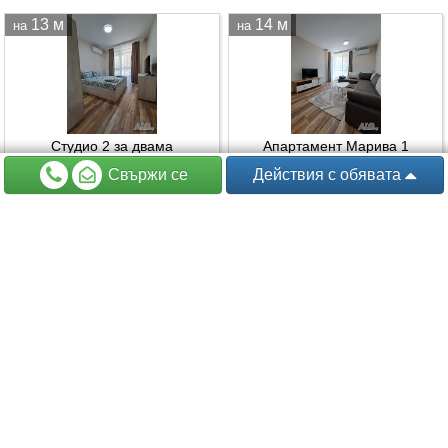
13 м
14 м
на
на
Студио 2 за двама
Апартамент Марива 1
Свържи се
Действия
с обявата
Сини Камъни, Сливен
Сини Камъни, Сливен
30.68 € (60 лв.)
40.90 € (80 лв.)
преди 30+ дни
вчера
19 м
23 м
на
на
Студио за двама
Апартамент LUXOR VIP
Сини Камъни, Сливен
Бул.Стефан Стамболов 38, Сливен