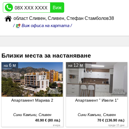
Виж
08X XXX XXXX
област Сливен, Сливен, Стефан Стамболов38
/
Виж офиса на картата /
Близки места за настаняване
6 м
12 м
на
на
Апартамент Марива 2
Апартамент ” Ивели 1”
Сини Камъни, Сливен
Сини Камъни, Сливен
40.90 € (80 лв.)
70 € (136.90 лв.)
вчера
преди 15 дни