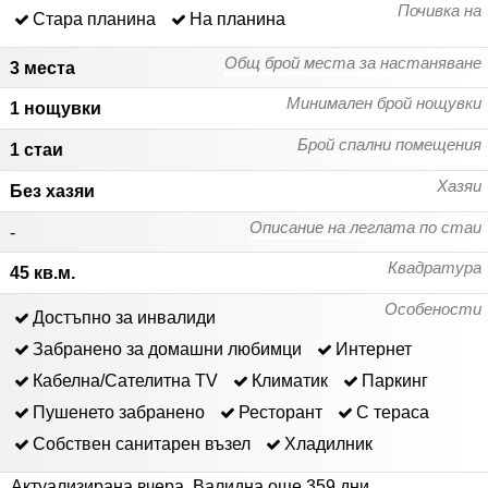
Почивка на
Стара планина
На планина
Общ брой места за настаняване
3 места
Минимален брой нощувки
1 нощувки
Брой спални помещения
1 стаи
Хазяи
Без хазяи
Описание на леглата по стаи
-
Квадратура
45 кв.м.
Особености
Достъпно за инвалиди
Забранено за домашни любимци
Интернет
Кабелна/Сателитна ТV
Климатик
Паркинг
Пушенето забранено
Ресторант
С тераса
Собствен санитарен възел
Хладилник
Актуализирана вчера
.
Валидна още 359 дни
.