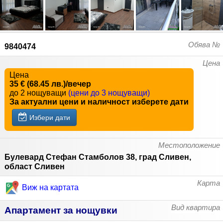
Обява №
9840474
Цена
Цена
35 € (68.45 лв.)/вечер
до 2 нощуващи
(цени до 3 нощуващи)
За актуални цени и наличност изберете дати
Избери дати
Местоположение
Булевард Стефан Стамболов 38, град Сливен,
област Сливен
Карта
Виж на картата
Вид квартира
Апартамент за нощувки