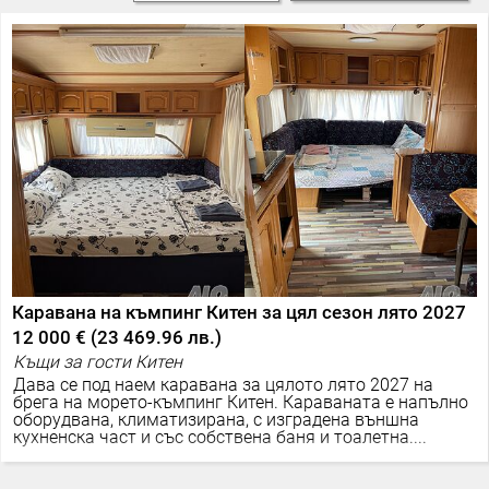
Каравана на къмпинг Китен за цял сезон лято 2027
12 000 €
(
23 469.96 лв.
)
Къщи за гости Китен
Дава се под наем каравана за цялото лято 2027 на
брега на морето-къмпинг Китен. Караваната е напълно
оборудвана, климатизирана, с изградена външна
кухненска част и със собствена баня и тоалетна....