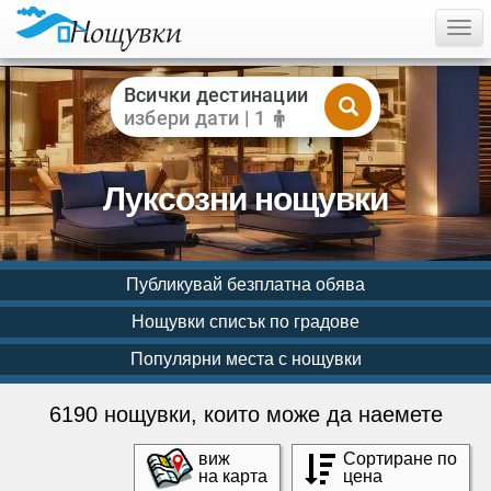
Togg
Всички дестинации
избери дати | 1
Луксозни нощувки
Публикувай безплатна обява
Нощувки списък по градове
Популярни места с нощувки
6190 нощувки, които може да наемете
виж
Сортиране по
на карта
цена