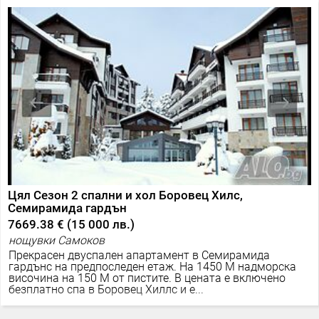
Цял Сезон 2 спални и хол Боровец Хилс,
Семирамида гардън
7669.38 €
(
15 000 лв.
)
нощувки Самоков
Прекрасен двуспален апартамент в Семирамида
гардънс на предпоследен етаж. На 1450 М надморска
височина на 150 М от пистите. В цената е включено
безплатно спа в Боровец Хиллс и е...