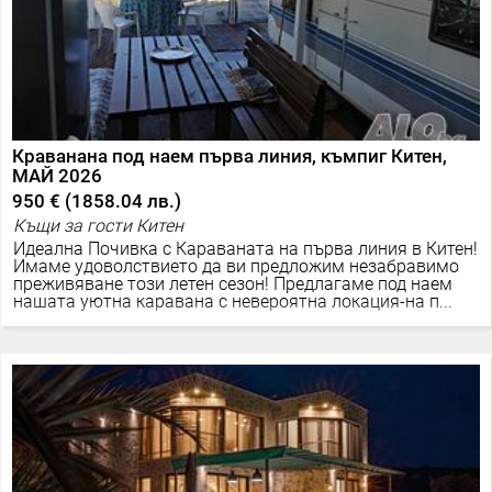
Краванана под наем първа линия, къмпиг Китен,
МАЙ 2026
950 €
(
1858.04 лв.
)
Къщи за гости Китен
Идеална Почивка с Караваната на първа линия в Китен!
Имаме удоволствието да ви предложим незабравимо
преживяване този летен сезон! Предлагаме под наем
нашата уютна каравана с невероятна локация-на п...