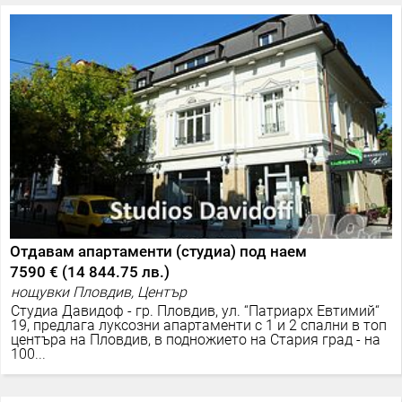
Отдавам апартаменти (студиа) под наем
7590 €
(
14 844.75 лв.
)
нощувки Пловдив, Център
Студиа Давидоф - гр. Пловдив, ул. “Патриарх Евтимий“
19, предлага луксозни апартаменти с 1 и 2 спални в топ
центъра на Пловдив, в подножието на Стария град - на
100...