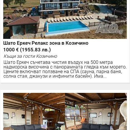
Шато Еркеч Релакс зона в Козичино
1000 €
(
1955.83 лв.
)
Къщи за гости Козичино
Шато Еркеч съчетава чистия въздух на 500 метра
надморска височина с панорамната гледка към морето.
Цените включват ползване на СПА (сауна, парна баня,
солна стая, джакузи и инфинити басейн). Има...