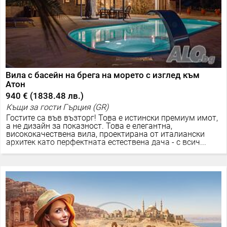
Вила с басейн на брега на морето с изглед към
Атон
940 €
(
1838.48 лв.
)
Къщи за гости Гърция (GR)
Гостите са във възторг! Това е истински премиум имот,
а не дизайн за показност. Това е елегантна,
висококачествена вила, проектирана от италиански
архитек като перфектната естествена дача - с всич...