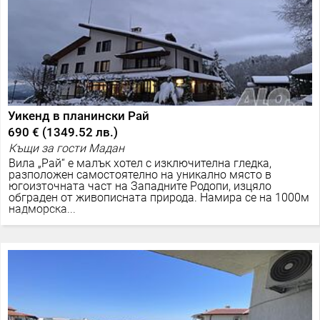
Уикенд в планински Рай
690 €
(
1349.52 лв.
)
Къщи за гости Мадан
Вила „Рай“ е малък хотел с изключителна гледка,
разположен самостоятелно на уникално място в
югоизточната част на Западните Родопи, изцяло
обграден от живописната природа. Намира се на 1000м
надморска...