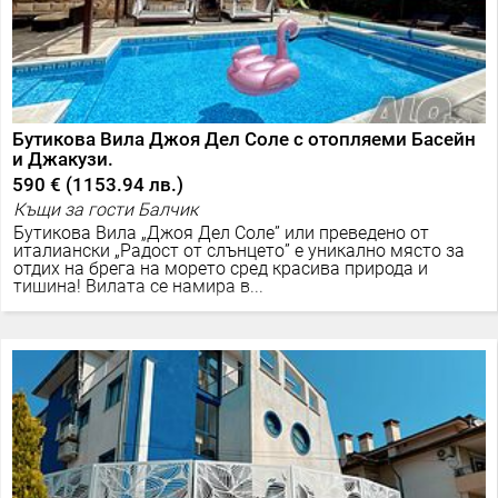
Бутикова Вила Джоя Дел Соле с отопляеми Басейн
и Джакузи.
590 €
(
1153.94 лв.
)
Къщи за гости Балчик
Бутикова Вила „Джоя Дел Соле” или преведено от
италиански „Радост от слънцето” е уникално място за
отдих на брега на морето сред красива природа и
тишина! Вилата се намира в...