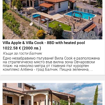
Villa Apple & Villa Cook - 8BD with heated pool
1022.58 €
(
2000 лв.
)
Къщи за гости Балчик
Едно незабравимо пътуване! Вила Cook е разположена
на стратегическо място във вилна зона Овчаровски
плаж- на няколко метра от главния път курортен
комплекс Албена - град Балчик. Пищна зеленина, ...