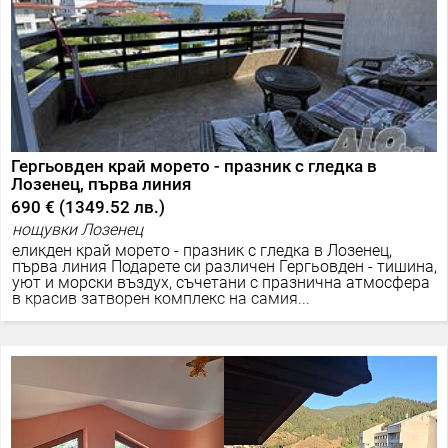
Гергьовден край морето - празник с гледка в
Лозенец, първа линия
690 €
(
1349.52 лв.
)
нощувки Лозенец
еликден край морето - празник с гледка в Лозенец,
първа линия Подарете си различен Гергьовден - тишина,
уют и морски въздух, съчетани с празнична атмосфера
в красив затворен комплекс на самия...