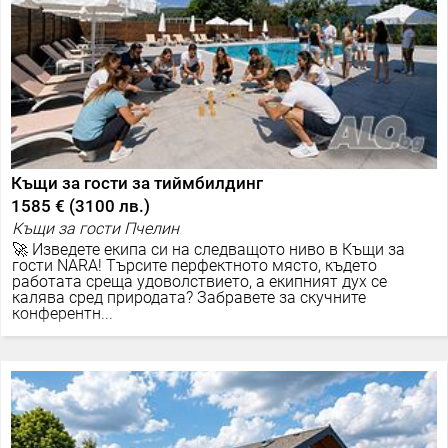
Къщи за гости за тиймбилдинг
1585 €
(
3100 лв.
)
Къщи за гости Пчелин
🚀 Изведете екипа си на следващото ниво в Къщи за
гости NARA! Търсите перфектното място, където
работата среща удоволствието, а екипният дух се
калява сред природата? Забравете за скучните
конферентн...