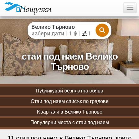
Togg
Велико Търново
избери дати | 1
|
1
стаи под наем Велико
Търново
Публикувай безплатна обява
Стаи под наем списък по градове
Kвартали в Велико Търново
Популярни места с стаи под наем
11 стаи под наем в Велико Търново, които