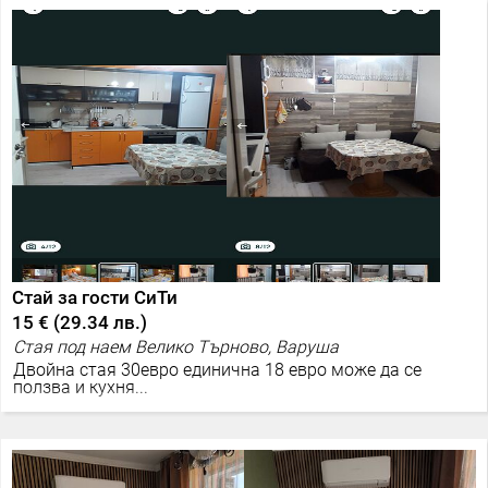
Стай за гости СиТи
15 €
(
29.34 лв.
)
Стая под наем Велико Търново, Варуша
Двойна стая 30евро единична 18 евро може да се
ползва и кухня...