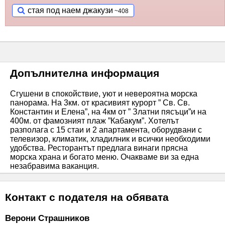
стая под наем джакузи
Допълнителна информация
Сгушени в спокойствие, уют и невероятна морска
панорама. На 3км. от красивият курорт ” Св. Св.
Константин и Елена”, на 4км от ” Златни пясъци”и на
400м. от фамозният плаж ”Кабакум”. Хотелът
разполага с 15 стаи и 2 апартамента, оборудвани с
телевизор, климатик, хладилник и всички необходими
удобства. Ресторантът предлага винаги прясна
морска храна и богато меню. Очакваме ви за една
незабравима ваканция.
Контакт с подателя на обявата
Верони Страшников