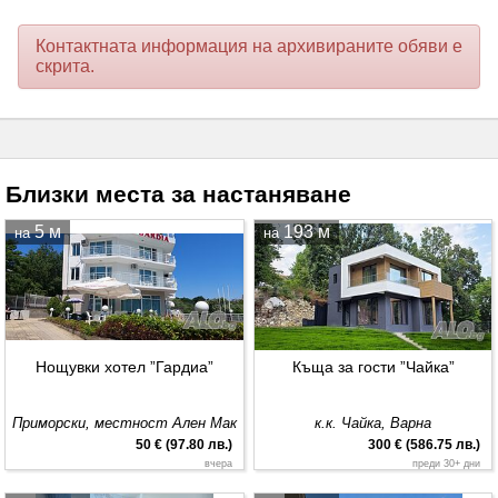
Контактната информация на архивираните обяви е
скрита.
Близки места за настаняване
5 м
193 м
на
на
Нощувки хотел ”Гардиа”
Къща за гости ”Чайка”
Приморски, местност Ален Мак
к.к. Чайка, Варна
50 € (97.80 лв.)
300 € (586.75 лв.)
вчера
преди 30+ дни