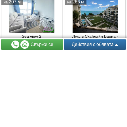
207 м
266 м
на
на
Sea view 2
Лукс в Скайлайн Варна -
Панорама и Басейн
Свържи се
Действия
с обявата
Чайка, Варна
Кабакум, Варна
74.14 € (145 лв.)
140 € (273.82 лв.)
преди 30+ дни
преди 30+ дни
284 м
297 м
на
на
Ваканционен Апартамент Blue
Skyline Apartment - просторен
Sunrise на плаж Кабакум
апартамент с басейн и морска
Варна
гледка във Варна
плаж Кабакум, местност Ален Мак
Кабакум, Варна
33.23 € (65 лв.)
210 € (410.72 лв.)