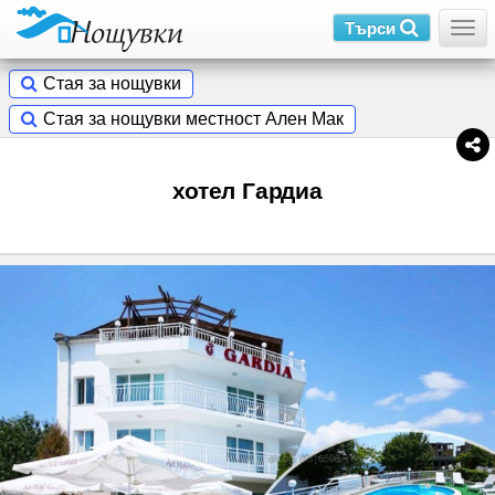
Търси
Togg
Стая за нощувки
Стая за нощувки местност Ален Мак
хотел Гардиа