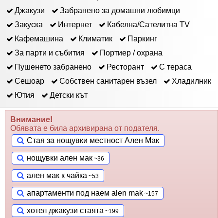
Джакузи
Забранено за домашни любимци
Закуска
Интернет
Кабелна/Сателитна ТV
Кафемашина
Климатик
Паркинг
За парти и събития
Портиер / охрана
Пушенето забранено
Ресторант
С тераса
Сешоар
Собствен санитарен възел
Хладилник
Ютия
Детски кът
Внимание!
Обявата е била архивирана от подателя.
Стая за нощувки местност Ален Мак
нощувки ален мак
ален мак к чайка
апартаменти под наем alen mak
хотел джакузи стаята