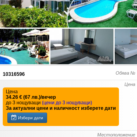
Обява №
10316596
Цена
Цена
34.26 € (67 лв.)/вечер
до 3 нощуващи
(цени до 3 нощуващи)
За актуални цени и наличност изберете дати
Избери дати
Местоположение