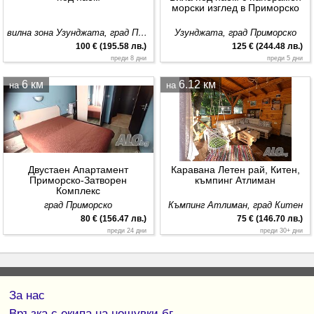
морски изглед в Приморско
вилна зона Узунджата, град Приморско
Узунджата, град Приморско
100 € (195.58 лв.)
125 € (244.48 лв.)
преди 8 дни
преди 5 дни
6 км
6.12 км
на
на
Двустаен Апартамент
Каравана Летен рай, Китен,
Приморско-Затворен
къмпинг Атлиман
Комплекс
град Приморско
Къмпинг Атлиман, град Китен
80 € (156.47 лв.)
75 € (146.70 лв.)
преди 24 дни
преди 30+ дни
За нас
Връзка с екипa на нощувки.бг