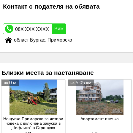
Контакт с подателя на обявата
Виж
08X XXX XXXX
област Бургас, Приморско
Близки места за настаняване
0 м
5.05 км
на
на
Нощувка Приморско за четири
Апартамент пясъка
човека с включена закуска в
„Чифлика“ в Странджа
планина