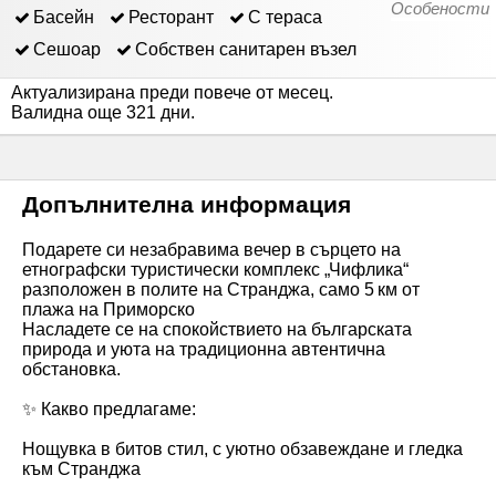
Особености
Басейн
Ресторант
С тераса
Сешоар
Собствен санитарен възел
Актуализирана преди повече от месец
.
Валидна още 321 дни
.
Допълнителна информация
Подарете си незабравима вечер в сърцето на
етнографски туристически комплекс „Чифлика“
разположен в полите на Странджа, само 5 км от
плажа на Приморско
Насладете се на спокойствието на българската
природа и уюта на традиционна автентична
обстановка.
✨ Какво предлагаме:
Нощувка в битов стил, с уютно обзавеждане и гледка
към Странджа