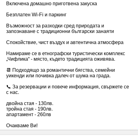
Включена домашно приготвена закуска
Безплатен Wi-Fi и паркинг
Възможност за разходки сред природата и
запознаване с традиционни български занаяти
Спокойствие, чист въздух и автентична атмосфера
Намираме се в етнографски туристически комплекс
„Чифлика“ - място, където традицията оживява.
📆 Подходящо за романтични бягства, семейни
уикенди или почивка далеч от шума на града.
📞 За резервации и повече информация, свържете се
с нас.
двойна стая - 130лв.
тройна стая - 190лв.
апартамент - 260лв
Очакваме Ви!