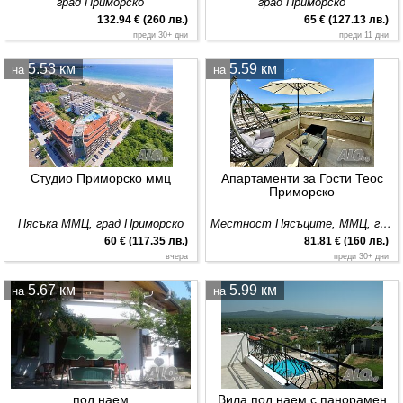
град Приморско
град Приморско
132.94 € (260 лв.)
65 € (127.13 лв.)
преди 30+ дни
преди 11 дни
5.53 км
5.59 км
на
на
Студио Приморско ммц
Апартаменти за Гости Теос
Приморско
Пясъка ММЦ, град Приморско
Местност Пясъците, ММЦ, град Приморско
60 € (117.35 лв.)
81.81 € (160 лв.)
вчера
преди 30+ дни
5.67 км
5.99 км
на
на
под наем
Вила под наем с панорамен