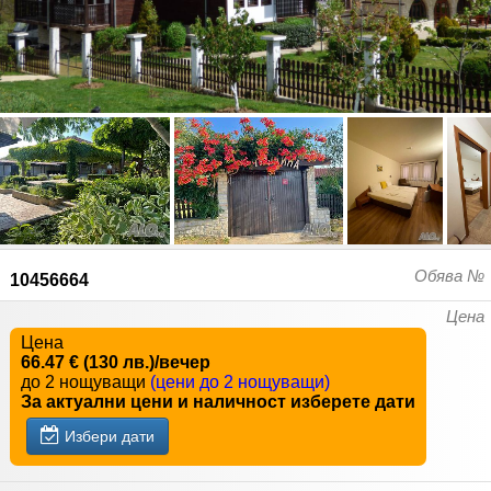
Обява №
10456664
Цена
Цена
66.47 € (130 лв.)/вечер
до 2 нощуващи
(цени до 2 нощуващи)
За актуални цени и наличност изберете дати
Избери дати